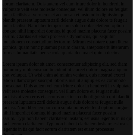
eorum claritatem. Duis autem vel eum iriure dolor in hendrerit in
vulputate velit esse molestie consequat, vel illum dolore eu feugiat
nulla facilisis at vero eros et accumsan et iusto odio dignissim qui
blandit praesent luptatum zzril delenit augue duis dolore te feugait
nulla facilisi. Nam liber tempor cum soluta nobis eleifend option
congue nihil imperdiet doming id quod mazim placerat facer possim
assum. Claritas est etiam processus dynamicus, qui sequitur
mutationem consuetudium lectorum. Mirum est notare quam littera
gothica, quam nunc putamus parum claram, anteposuerit litterarum
formas humanitatis per seacula quarta decima et quinta decima.
Lorem ipsum dolor sit amet, consectetuer adipiscing elit, sed diam
nonummy nibh euismod tincidunt ut laoreet dolore magna aliquam
erat volutpat. Ut wisi enim ad minim veniam, quis nostrud exerci
tation ullamcorper suscipit lobortis nisl ut aliquip ex ea commodo
consequat. Duis autem vel eum iriure dolor in hendrerit in vulputate
velit esse molestie consequat, vel illum dolore eu feugiat nulla
facilisis at vero eros et accumsan et iusto odio dignissim qui blandit
praesent luptatum zzril delenit augue duis dolore te feugait nulla
facilisi. Nam liber tempor cum soluta nobis eleifend option congue
nihil imperdiet doming id quod mazim placerat facer possim
assum. Typi non habent claritatem insitam; est usus legentis in iis qui
facit eorum claritatem. Typi non habent claritatem insitam; est usus
legentis in iis qui facit eorum claritatem est etiam processus
dynamicus.