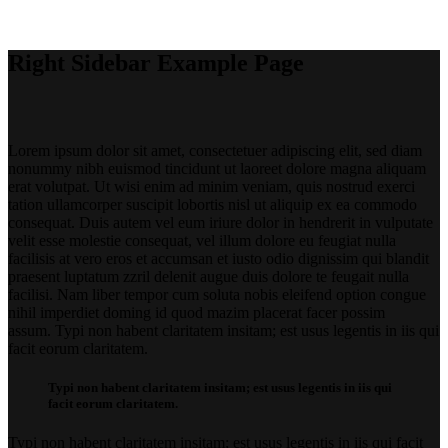
Right Sidebar
Right Sidebar Example Page
Lorem ipsum dolor sit amet, consectetuer adipiscing elit, sed diam
nonummy nibh euismod tincidunt ut laoreet dolore magna aliquam
erat volutpat. Ut wisi enim ad minim veniam, quis nostrud exerci
tation ullamcorper suscipit lobortis nisl ut aliquip ex ea commodo
consequat. Duis autem vel eum iriure dolor in hendrerit in vulputate
velit esse molestie consequat, vel illum dolore eu feugiat nulla
facilisis at vero eros et accumsan et iusto odio dignissim qui blandit
praesent luptatum zzril delenit augue duis dolore te feugait nulla
facilisi. Nam liber tempor cum soluta nobis eleifend option congue
nihil imperdiet doming id quod mazim placerat facer possim
assum. Typi non habent claritatem insitam; est usus legentis in iis qui
facit eorum claritatem.
Typi non habent claritatem insitam; est usus legentis in iis qui
facit eorum claritatem.
Typi non habent claritatem insitam; est usus legentis in iis qui facit